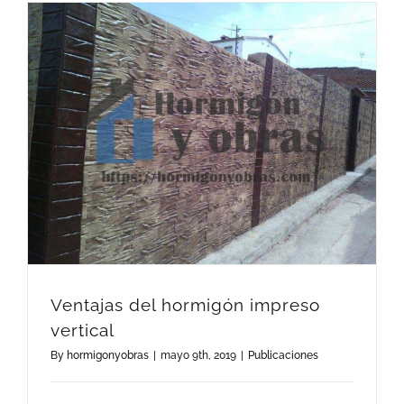
Ventajas del hormigón impreso vertical
Ventajas del hormigón impreso
vertical
By
hormigonyobras
|
mayo 9th, 2019
|
Publicaciones